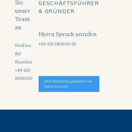
Sie
GESCHÄFTSFÜHRER
unser
& GRÜNDER
Team
an
Herrn Spruck anrufen
+49-621-180600-20
Hotline
für
Kunden
+49-621-
1806000
Jetzt Beratungsgespräch via
Teams buchen