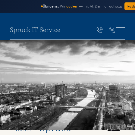
Übrigens:
Wir
coden
— mit AI. Ziemlich gut sogar.
koda
Spruck IT Service
Daniel
Spruck
Rufen