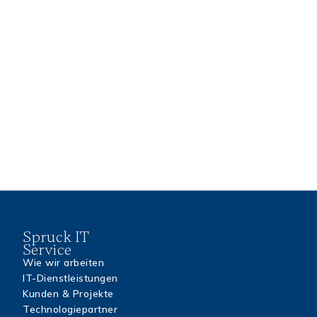
Unbedingt.
Auch Cloud-Dienste sind potenziellen Angriffen
ausgesetzt.
Wir schützen Ihre Cloud-Umgebungen mit
Identitätsmanagement, Verschlüsselung und
Sicherheitsrichtlinien – individuell abgestimmt auf Ihre
genutzten Plattformen (z. B. Microsoft 365 oder
Azure).
Spruck IT
Service
Wie wir arbeiten
IT-Dienstleistungen
Kunden & Projekte
Technologiepartner